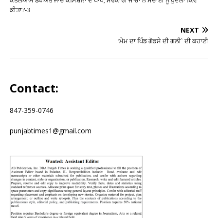
ਕੀਤਾ?-3
NEXT
‘ਮੇਮ ਦਾ ਪਿੰਡ ਗੋਡਸੇ ਦੀ ਗਲੀ` ਦੀ ਕਹਾਣੀ
Contact:
847-359-0746
punjabtimes1@gmail.com